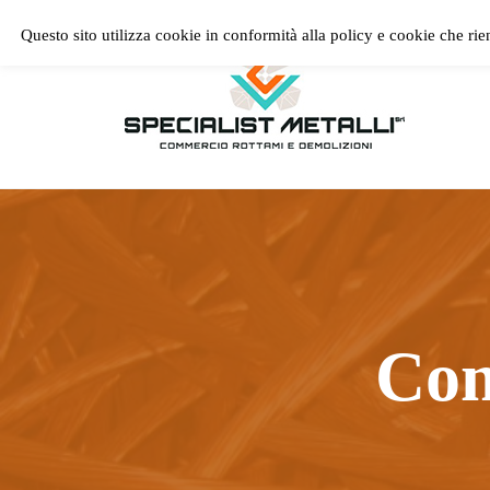
Passa al contenuto principale
Skip to header right navigation
Skip to site footer
Questo sito utilizza cookie in conformità alla policy e cookie che rie
Compro Rame Milano
Com