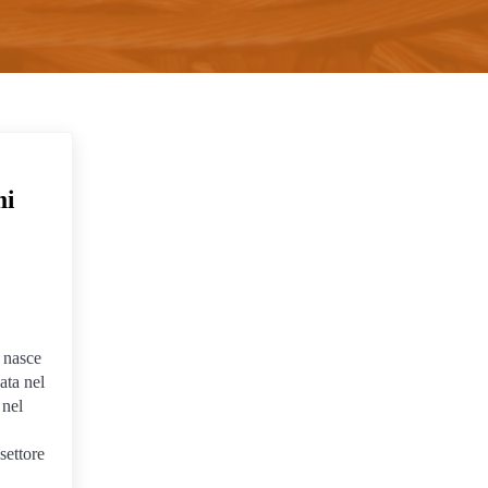
mi
nasce
ata nel
 nel
settore