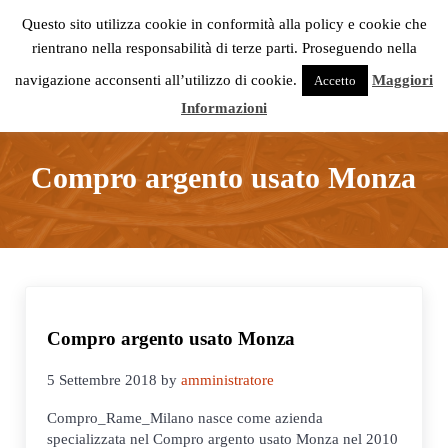
Passa al contenuto principale
Skip to header right navigation
Skip to site footer
Questo sito utilizza cookie in conformità alla policy e cookie che
rientrano nella responsabilità di terze parti. Proseguendo nella
Menu
navigazione acconsenti all’utilizzo di cookie.
Maggiori
Accetto
Compro Rame Milano
Informazioni
Compro argento usato Monza
Compro argento usato Monza
5 Settembre 2018
by
amministratore
Compro_Rame_Milano nasce come azienda
specializzata nel Compro argento usato Monza nel 2010